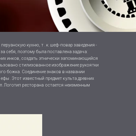
еруанскую кухню, т . к. шеф-повар заведения -
за себя, поэтому была поставлена задача:
вних инков, создать этнически запоминающийся
льзовано стилизованное изображение рукоятки
ого божка. Соединение знаков в названии
фы . Этот известный предмет культа древних
л. Логотип ресторана остается неизменным