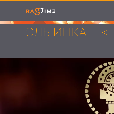
ЭЛЬ ИНКА
<