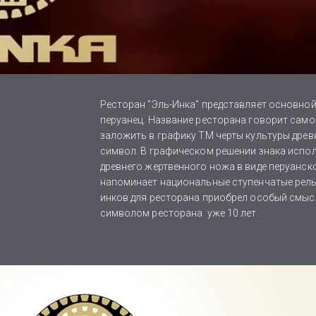
Ресторан "Эль-Инка" представляет основной п
перуанец. Название ресторана говорит само 
заложить в графику ТМ черты культуры дре
символ. В графическом решении знака испо
древнего жертвенного ножа в виде перуанск
напоминает национальные ступенчатые релье
инков для ресторана приобрел особый смыс
символом ресторана уже 10 лет.